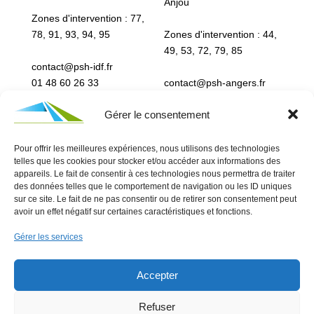
Anjou
Zones d'intervention : 77,
78, 91, 93, 94, 95
Zones d'intervention : 44,
49, 53, 72, 79, 85
contact@psh-idf.fr
01 48 60 26 33
contact@psh-angers.fr
Notre Linktree
02 72 79 16 20
Gérer le consentement
Notre Linktree
Pour offrir les meilleures expériences, nous utilisons des technologies
telles que les cookies pour stocker et/ou accéder aux informations des
appareils. Le fait de consentir à ces technologies nous permettra de traiter
des données telles que le comportement de navigation ou les ID uniques
sur ce site. Le fait de ne pas consentir ou de retirer son consentement peut
avoir un effet négatif sur certaines caractéristiques et fonctions.
Devis gratuit et sans engagement
Gérer les services
01 48 60 26 33
Accepter
Refuser