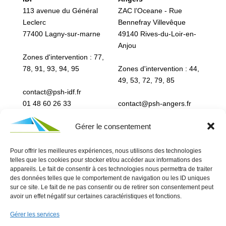
113 avenue du Général
ZAC l’Oceane - Rue
Leclerc
Bennefray Villevêque
77400 Lagny-sur-marne
49140 Rives-du-Loir-en-
Anjou
Zones d'intervention : 77,
78, 91, 93, 94, 95
Zones d'intervention : 44,
49, 53, 72, 79, 85
contact@psh-idf.fr
01 48 60 26 33
contact@psh-angers.fr
Notre Linktree
02 72 79 16 20
Gérer le consentement
Notre Linktree
Pour offrir les meilleures expériences, nous utilisons des technologies
telles que les cookies pour stocker et/ou accéder aux informations des
appareils. Le fait de consentir à ces technologies nous permettra de traiter
des données telles que le comportement de navigation ou les ID uniques
sur ce site. Le fait de ne pas consentir ou de retirer son consentement peut
avoir un effet négatif sur certaines caractéristiques et fonctions.
Devis gratuit et sans engagement
Gérer les services
01 48 60 26 33